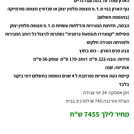
הארון עומד על במה עם רגליים
גוף הארון בנוי מ.ד.פ מצופה מלמין יצוק או סנדוויץ מצופה פורמייקה
(בתוספת תשלום)
הבמה, חזיתות המגירות והדלתות עשויות מ.ד.פ מצופה מלמין יצוק
מסילות "קוואדרו Hettich גרמניה" נסתרות לניצול כל רוחב המגירות
ולפתיחה וסגירה חלקים
צבע פנים הארון – כמו בחוץ
מידות: גובה-222 ס"מ רוחב-170 ס"מ עומק-56 ס"מ
אחריות: שנה
קיימת כעת אחריות מורחבת ל 4 שנים נוספות בתשלום דמי ביקור
בלבד
זמן אספקה: 24 ימי עבודה
הובלה והרכבה:745 ₪ למרכיב בבית
מחיר לילך 7455 ש"ח