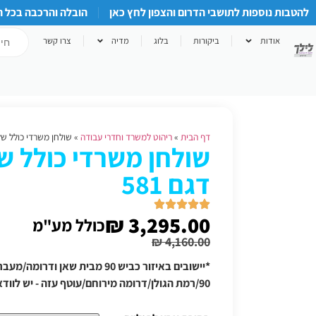
להטבות נוספות לתושבי הדרום והצפון לחץ כאן
הובלה והרכבה בכל 
אודות
ביקורות
בלוג
מדיה
צרו קשר
דף הבית
»
ריהוט למשרד וחדרי עבודה
»
שולחן משרדי כולל שלוח
שולחן משרדי כולל ש
דגם 581
₪
3,295.00
כולל מע"מ
₪
4,160.00
*יישובים באיזור כביש 90 מבית שאן
90/רמת הגולן/דרומה מירוחם/עוטף עזה - יש לוודא תוספת הובלה טלפונית