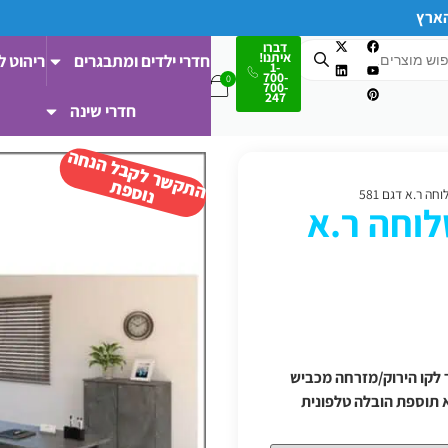
הארץ
דברו
איתנו!
חדרי ילדים ומתבגרים
ריהוט ל
1-
700-
700-
247
חדרי שינה
ה
ש
ר
ל
ק
ב
ל
הנ
ח
ה
נו
ס
פ
ת
ק
ת
ה ר.א דגם 581
לוחה ר.א
 ודרומה/מעבר לקו הירוק/מזרחה מכביש