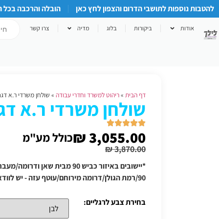
להטבות נוספות לתושבי הדרום והצפון לחץ כאן
הובלה והרכבה בכל 
אודות
ביקורות
בלוג
מדיה
צרו קשר
דף הבית
»
ריהוט למשרד וחדרי עבודה
»
שולחן משרדי ר.א דגם 7-1-3
שולחן משרדי ר.א דגם 7-1-3
₪
3,055.00
כולל מע"מ
₪
3,870.00
*יישובים באיזור כביש 90 מבית שאן
90/רמת הגולן/דרומה מירוחם/עוטף עזה - יש לוודא תוספת הובלה טלפונית
בחירת צבע לרגליים: