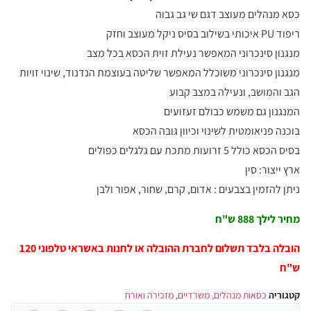
כסא מנהלים מעוצב דגם שי גב גבוה
ריפוד PU איכותי בשילוב בסיס ניקל מעוצב וחזק
מנגנון סינכרוני המאפשר נעילת זוית הכסא בכל מצב
מנגנון סינכרוני משוכלל המאפשר שליטה בעוצמת הנדנוד, שינוי זויות
הגב והמושב, ונעילה במצב קבוע
המנגנון גם משמש כבולם זעזועים
בוכנה פניאומטית לשינוי וכיוון גובה הכסא
בסיס הכסא כולל 5 זרועות מתכת עם גלגלים כפולים
ארץ ייצור: סין
ניתן להזמין בצבעים : אדום, קרם, שחור, אפור ולבן
מחיר לילך 888 ש"ח
הובלה בלבד תשלום לחברת ההובלה או לחנות באשראי טלפוני 120
ש"ח
קטגוריה
כסאות מנהלים, משרדיים, מזכירה ואורח