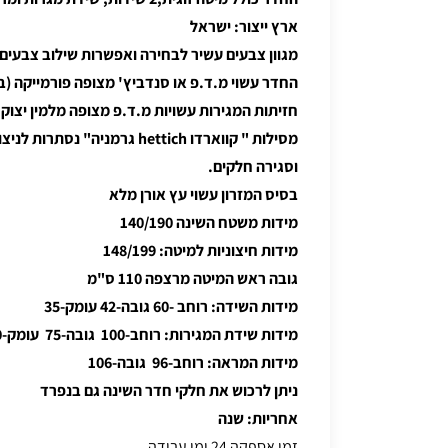
ארץ ייצור: ישראל
מגוון צבעים עשיר לבחירה ואפשרות שילוב צבעים
החדר עשוי מ.ד.פ או סנדביץ' מצופה פורמייקה (
חזיתות המגירות עשויות מ.ד.פ מצופה מלמין יצוק
מסילות " קווארדו hettich גרמניה
וסגירה חלקים.
בסיס המזרון עשוי עץ אורן מלא
מידות משטח השינה 140/190
מידות חיצוניות למיטה: 148/199
גובה ראש המיטה מרצפה 110 ס"מ
מידות השידה: רוחב -60 גובה-42 עומק-35
מידות שידת המגירות: רוחב-100 גובה-75 עומק-40
מידות המראה: רוחב-96 גובה-106
ניתן לרכוש את חלקי חדר השינה גם בנפרד
אחריות: שנה
זמן אספקה 24 ימי עבודה