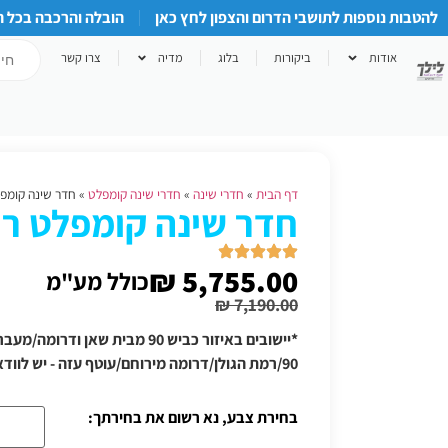
להטבות נוספות לתושבי הדרום והצפון לחץ כאן
הובלה והרכבה בכל 
אודות
ביקורות
בלוג
מדיה
צרו קשר
דף הבית
»
חדרי שינה
»
חדרי שינה קומפלט
»
חדר שינה קומפל
חדר שינה קומפלט ר.
₪
5,755.00
כולל מע"מ
₪
7,190.00
*יישובים באיזור כביש 90 מבית שאן
90/רמת הגולן/דרומה מירוחם/עוטף עזה - יש לוודא תוספת הובלה טלפונית
בחירת צבע, נא רשום את בחירתך: