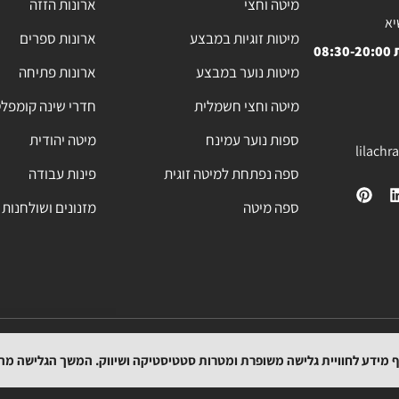
מיטה וחצי
ארונות הזזה
יא
מיטות זוגיות במבצע
ארונות ספרים
08
מיטות נוער במבצע
ארונות פתיחה
מיטה וחצי חשמלית
חדרי שינה קומפל
ספות נוער עמינח
מיטה יהודית
lilach
ספה נפתחת למיטה זוגית
פינות עבודה
ספה מיטה
מזנונים ושולחנות 
מפת האתר
תקנון
הצהרת נגישות
מדיניות החזרת המוצרים
מדיניות משלוחים
וף מידע לחוויית גלישה משופרת ומטרות סטטיסטיקה ושיווק. המשך הגלישה מ