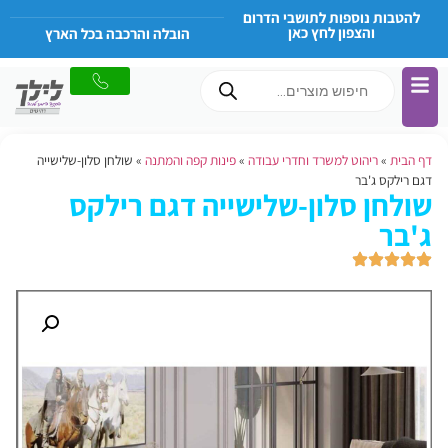
להטבות נוספות לתושבי הדרום
והצפון לחץ כאן
הובלה והרכבה בכל הארץ
דף הבית
»
ריהוט למשרד וחדרי עבודה
»
פינות קפה והמתנה
»
שולחן סלון-שלישייה
דגם רילקס ג'בר
שולחן סלון-שלישייה דגם רילקס
ג'בר