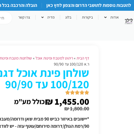
להטבות נוספות לתושבי הדרום והצפון לחץ כאן
הובלה והרכבה בכל 
אודות
ביקורות
בלוג
מדיה
צרו קשר
דף הבית
»
ריהוט למטבח ופינות אוכל
»
שולחנות מטבח ופינות 
ר.א 100/120 עד 90/90
100/120 עד 90/90
₪
1,455.00
כולל מע"מ
₪
1,800.00
*יישובים באיזור כביש 90 מבית שאן
90/רמת הגולן/דרומה מירוחם/עוטף עזה - יש לוודא תוספת הובלה טלפונית