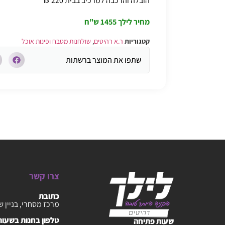
הובלה והרכבה למרכיב בבית 220 ₪
*
מחיר לילך
1455 ש"ח
קטגוריות
ר.א רהיטים
,
שולחנות מטבח ופינות אוכל
שתפו את המוצר ברשתות
צרו קשר
כתובת
מרכז מסחרי, בניין ש
טלפון בחנות בשעות :30-20:00
שעות פתיחה