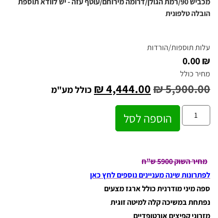
מכביש 90/רמת הגולן/דרומה מירוחם/עוטף עזה - יש לוודא תוספת
הובלה טלפונית
עלות תוספות/הורדות
₪ 0.00
מחיר כולל
₪
4,444.00
₪
5,900.00
כולל מע"מ
הוספה לסל
מחיר השוק 5900 ש"ח
לפתרונות שינה מעניינים נוספים לחץ כאן
ספה מיני מודרנית כולל ארגז מצעים
נפתחת במשיכה קלה למיטה זוגית
מזרוני קפיצים אורטופדיים