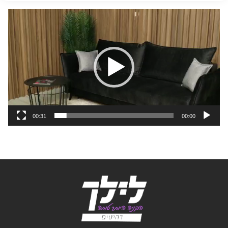
נגן
וידאו
00:31
00:00