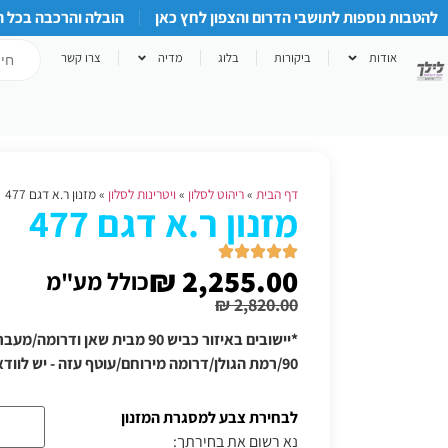
להטבות נוספות לתושבי הדרום והצפון לחץ כאן
הובלה והרכבה בכל 
אודות
ביקורות
בלוג
מדיה
צרו קשר
דף הבית
»
ריהוט לסלון
»
ויטרינות לסלון
»
מזנון ר.א דגם 477
מזנון ר.א דגם 477
₪
2,255.00
כולל מע"מ
₪
2,820.00
*יישובים באיזור כביש 90 מבית שאן
90/רמת הגולן/דרומה מירוחם/עוטף עזה - יש לוודא תוספת הובלה טלפונית
לבחירת צבע למסגרת המזנון
נא רשום את בחירתך: