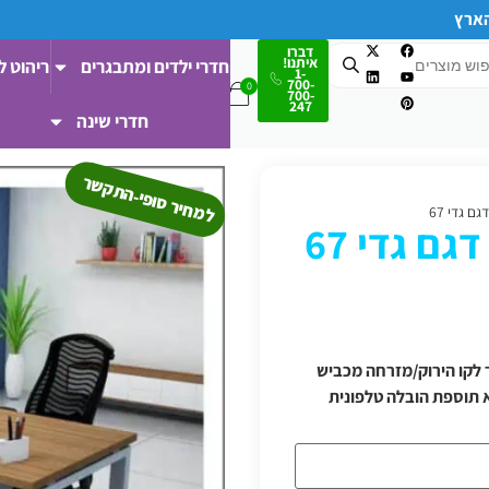
הארץ
דברו
איתנו!
חדרי ילדים ומתבגרים
ריהוט ל
1-
700-
700-
247
חדרי שינה
למחיר סופי-התקשר
 גדי 67
ם גדי 67
 ודרומה/מעבר לקו הירוק/מזרחה מכביש