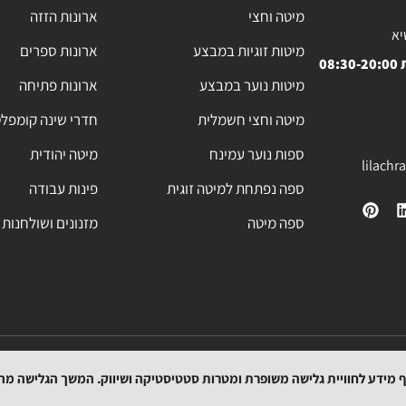
מיטה וחצי
ארונות הזזה
יא
מיטות זוגיות במבצע
ארונות ספרים
08
מיטות נוער במבצע
ארונות פתיחה
מיטה וחצי חשמלית
חדרי שינה קומפל
ספות נוער עמינח
מיטה יהודית
lilach
ספה נפתחת למיטה זוגית
פינות עבודה
ספה מיטה
מזנונים ושולחנות 
מפת האתר
תקנון
הצהרת נגישות
מדיניות החזרת המוצרים
מדיניות משלוחים
וף מידע לחוויית גלישה משופרת ומטרות סטטיסטיקה ושיווק. המשך הגלישה מ