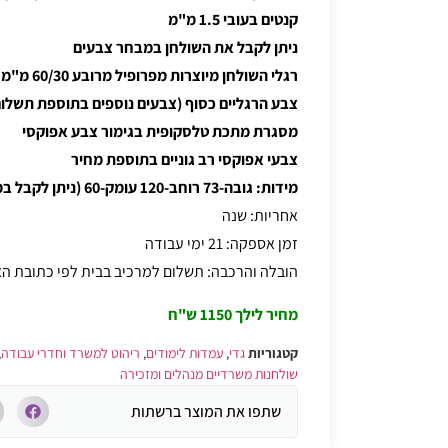
קנטים בעובי 1.5 מ"מ
ניתן לקבל את השולחן במבחר צבעים
רגלי השולחן מיוצרות מפרופיל מרובע 60/30 מ"מ כולל רגליות פילוס
צבע הרגליים כסוף (צבעים נוספים בתוספת תשלום
מסגרת מתכת טלסקופית בגימור צבע אפוקסי
צבעי אפוקסי רב גוניים בתוספת מחיר
מידות: גובה-73 רוחב-120 עומק-60 (ניתן לקבל במידות נוספות בתוספת מחיר)
אחריות: שנה
זמן אספקה: 21 ימי עבודה
הובלה והרכבה: תשלום למרכיב בבית לפי כתובת 
מחיר לילך 1150 ש"ח
קטגוריות
גדי
,
עמדות לימודים
,
ריהוט למשרד וחדרי עבודה
,
שולחנות משרדיים מנהלים ומזכירה
שתפו את המוצר ברשתות