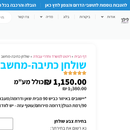
להטבות נוספות לתושבי הדרום והצפון לחץ כאן
הובלה והרכבה בכל 
אודות
ביקורות
בלוג
מדיה
צרו קשר
דף הבית
»
ריהוט למשרד וחדרי עבודה
»
שולחן כתיבה-מחשב דגם
שולחן כתיבה-מחשב דג
₪
1,150.00
כולל מע"מ
₪
1,380.00
*יישובים באיזור כביש 90 מבית שאן
90/רמת הגולן/דרומה מירוחם/עוטף עזה - יש לוודא תוספת הובלה טלפונית
בחירת צבע שולחן
נא רשום את בחירתך: