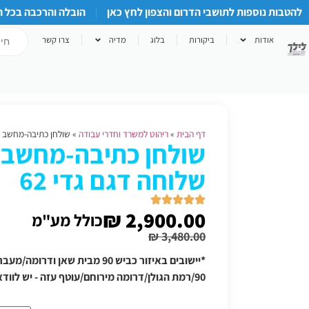
להטבות נוספות לתושבי הדרום והצפון לחץ כאן
הובלה והרכבה בכל 
אודות
ביקורות
בלוג
מדיה
צרו קשר
דף הבית
»
ריהוט למשרד וחדרי עבודה
»
שולחן כתיבה-מחשב פינ
שולחן כתיבה-מחשב פ
שלוחה דגם גדי 62
₪
2,900.00
כולל מע"מ
₪
3,480.00
*יישובים באיזור כביש 90 מבית שאן
90/רמת הגולן/דרומה מירוחם/עוטף עזה - יש לוודא תוספת הובלה טלפונית