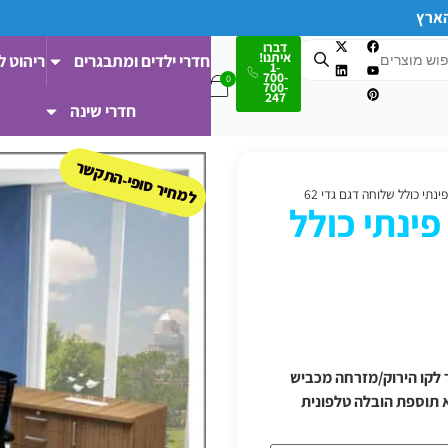
הארץ
דברו
איתנו!
חדרי ילדים ומתבגרים
ריהוט ל
1-
700-
700-
247
חדרי שינה
למחיר סופי-התקשר
תי כולל שלוחה דגם גדי 62
ינתי כולל
 ודרומה/מעבר לקו הירוק/מזרחה מכביש