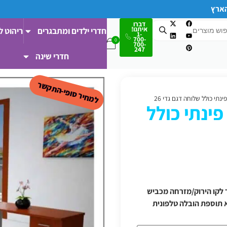
הארץ
דברו
איתנו!
חדרי ילדים ומתבגרים
ריהוט ל
1-
700-
700-
247
חדרי שינה
למחיר סופי-התקשר
תי כולל שלוחה דגם גדי 26
ינתי כולל
 ודרומה/מעבר לקו הירוק/מזרחה מכביש