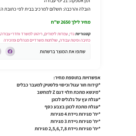
זמן אספקה: 21 ימי עבודה
הובלה והרכבה: תשלום למרכיב בבית לפי כתובת 
מחיר לילך 2650 ש"ח
קטגוריות
גדי
,
עמדות לימודים
,
ריהוט למשרד וחדרי עבודה
,
כתיבה ופינות עבודה
,
שולחנות משרדיים מנהלים ומזכירה
שתפו את המוצר ברשתות
אפשרויות בתוספת מחיר:
*קידוח חור עגול וכיסוי פלסטיק למעבר כבלים
*מינשא מתכת תלוי דגם Z למחשב
*עגלת עץ על גלגלים לכונן
*עגלת מתכת לכונן בצבע כסף
*יח' מגירות ניידת 4 מגירות
*יח' מגירות ניידת 3 מגירות
*יח' מגירות ניידת 2,5,6,7,8 מגירות