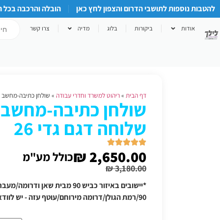
להטבות נוספות לתושבי הדרום והצפון לחץ כאן
הובלה והרכבה בכל 
אודות
ביקורות
בלוג
מדיה
צרו קשר
דף הבית
»
ריהוט למשרד וחדרי עבודה
»
שולחן כתיבה-מחשב פינ
שולחן כתיבה-מחשב פ
שלוחה דגם גדי 26
₪
2,650.00
כולל מע"מ
₪
3,180.00
*יישובים באיזור כביש 90 מבית שאן
90/רמת הגולן/דרומה מירוחם/עוטף עזה - יש לוודא תוספת הובלה טלפונית