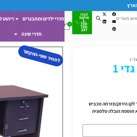
הארץ
דברו
איתנו!
חדרי ילדים ומתבגרים
ריהוט ל
1-
700-
700-
247
חדרי שינה
למחיר סופי-התקשר
י 1
י 1
 ודרומה/מעבר לקו הירוק/מזרחה מכביש