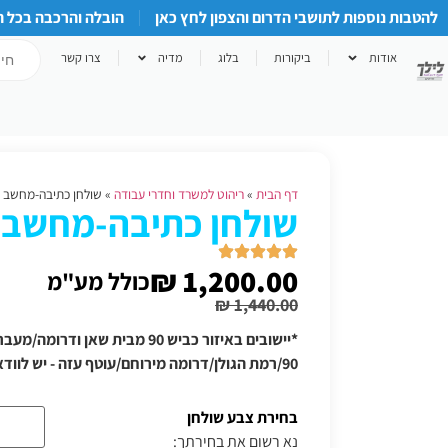
להטבות נוספות לתושבי הדרום והצפון לחץ כאן
הובלה והרכבה בכל 
אודות
ביקורות
בלוג
מדיה
צרו קשר
דף הבית
»
ריהוט למשרד וחדרי עבודה
»
שולחן כתיבה-מחשב גד
שולחן כתיבה-מחשב גד
₪
1,200.00
כולל מע"מ
₪
1,440.00
*יישובים באיזור כביש 90 מבית שאן
90/רמת הגולן/דרומה מירוחם/עוטף עזה - יש לוודא תוספת הובלה טלפונית
בחירת צבע שולחן
נא רשום את בחירתך: