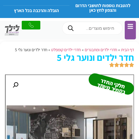
להטבות נוספות לתושבי הדרום
והצפון לחץ כאן
הובלה והרכבה בכל הארץ
דף הבית
»
חדרי ילדים ומתבגרים
»
חדרי ילדים קומפלט
»
חדר ילדים ונוער גלי 5
חדר ילדים ונוער גלי 5
ח
ל
קי
ה
ח
ד
ר
ב
מ
חי
ר
מיו
ח
ד