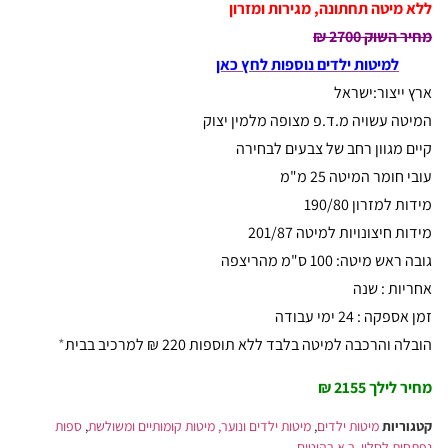
ללא מיטה תחתונה, מגירות ומזרון
מחיר השוק 2700 ₪
למיטות ילדים נוספות לחץ כאן
ארץ ייצור:ישראל
המיטה עשויה מ.ד.פ מצופה מלמין יצוק
קיים מגוון רחב של צבעים לבחירה
עובי חומר המיטה 25 מ"מ
מידות למזרון 190/80
מידות חיצונויות למיטה 201/87
גובה ראש מיטה: 100 ס"מ מהריצפה
אחריות : שנה
זמן אספקה : 24 ימי עבודה
הובלה והרכבה למיטה בלבד ללא תוספות 220 ₪ למרכיב בבית
*
מחיר לילך 2155 ₪
קטגוריות
מיטות ילדים
,
מיטות ילדים ונוער, מיטות קומותיים ומשולשת
,
ספות
נפתחות לסלון
,
ר.א רהיטים