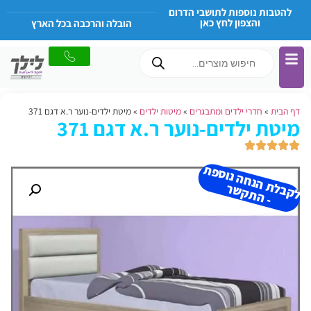
להטבות נוספות לתושבי הדרום
והצפון לחץ כאן
הובלה והרכבה בכל הארץ
דף הבית
»
חדרי ילדים ומתבגרים
»
מיטות ילדים
»
מיטת ילדים-נוער ר.א דגם 371
מיטת ילדים-נוער ר.א דגם 371
ל
ק
ב
ת
הנ
ח
ה נו
ס
פ
ת
-
ה
ת
ק
ש
ל
ר