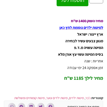
מחיר השוק 1400 ש"ח
למיטות ילדים נוספות לחץ כאן
ארץ ייצור: ישראל
מגוון צבעים עשיר לבחירה
המיטה עשויה מ.ד.פ
בסיס המיטה עשוי עץ אורן מלא
אחריות : שנה
זמן אספקה 24 ימי עבודה
מחיר לילך 1185 ש"ח
קטגוריות
ג'בר
,
מיטות ילדים
,
מיטות ילדים ונוער, מיטות קומותיים ומשולשת
שתפו את המוצר ברשתות