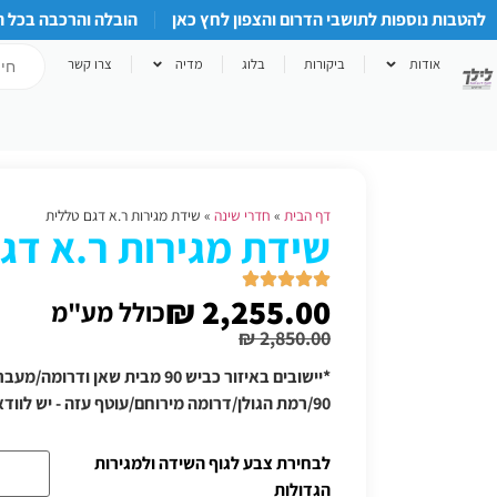
להטבות נוספות לתושבי הדרום והצפון לחץ כאן
הובלה והרכבה בכל 
אודות
ביקורות
בלוג
מדיה
צרו קשר
דף הבית
»
חדרי שינה
»
שידת מגירות ר.א דגם טללית
שידת מגירות ר.א דג
₪
2,255.00
כולל מע"מ
₪
2,850.00
*יישובים באיזור כביש 90 מבית שאן
90/רמת הגולן/דרומה מירוחם/עוטף עזה - יש לוודא תוספת הובלה טלפונית
לבחירת צבע לגוף השידה ולמגירות
הגדולות