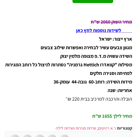
מחיר השוק 2060 ש"ח
לשידות נוספות לחץ כאן
ארץ ייצור: ישראל
מגוון צבעים עשיר לבחירה ואפשרות שילוב צבעים
השידה עשויה מ.ד.פ מצופה מלמין יצוק
מסילות "קוואדרו Hettich גרמניה" נסתרות לניצול כל רוחב המגירות
לפתיחה וסגירה חלקים
מידות השידה: רוחב-60 גובה-44 עומק-36
אחריות: שנה
הובלה והרכבה למרכיב בבית 220 ₪
*
מחיר לילך
1655 ש"ח
קטגוריות
ר.א רהיטים
,
שידות מגירות ושידות לילה