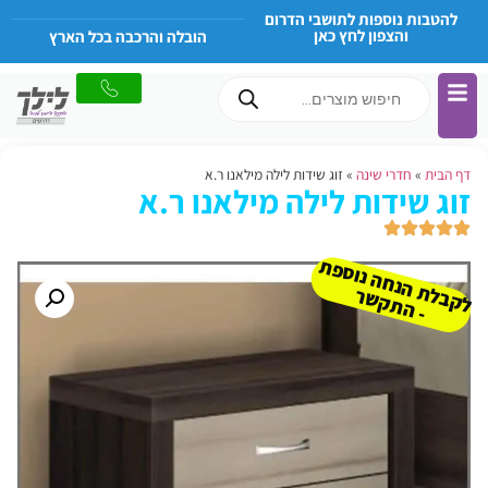
להטבות נוספות לתושבי הדרום
והצפון לחץ כאן
הובלה והרכבה בכל הארץ
דף הבית
»
חדרי שינה
»
זוג שידות לילה מילאנו ר.א
זוג שידות לילה מילאנו ר.א
ל
ק
ב
ת
הנ
ח
ה נו
ס
פ
ת
-
ה
ת
ק
ש
ל
ר