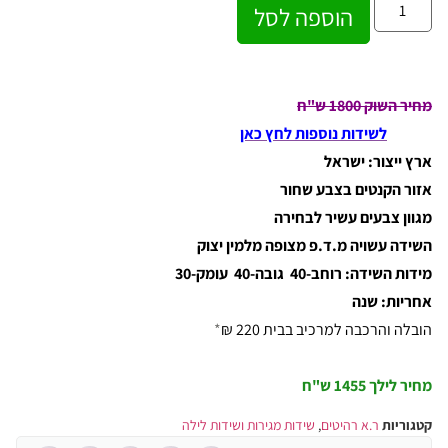
הוספה לסל
מחיר השוק 1800 ש"ח
לשידות נוספות לחץ כאן
ארץ ייצור: ישראל
אזור הקנטים בצבע שחור
מגוון צבעים עשיר לבחירה
השידה עשויה מ.ד.פ מצופה מלמין יצוק
מידות השידה: רוחב-40 גובה-40 עומק-30
אחריות: שנה
הובלה והרכבה למרכיב בבית 220 ₪
*
מחיר לילך
1455 ש"ח
קטגוריות
ר.א רהיטים
,
שידות מגירות ושידות לילה