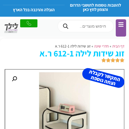
להטבות נוספות לתושבי הדרום
והצפון לחץ כאן
הובלה והרכבה בכל הארץ
דף הבית
»
חדרי שינה
»
זוג שידות לילה 612-1 ר.א
זוג שידות לילה 612-1 ר.א
ה
ת
ש
ר
ל
ק
ב
ל
ת
הנ
ח
ה נו
ס
פ
ק
ת