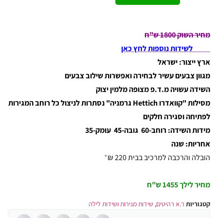
מחיר השוק 1800 ש"ח
לשידות נוספות לחץ כאן
ארץ ייצור: ישראל
מגוון צבעים עשיר לבחירה ואפשרות שילוב צבעים
השידה עשויה מ.ד.פ מצופה מלמין יצוק
מסילות "קוואדרו Hettich גרמניה" נסתרות לניצול כל רוחב המגירות
לפתיחה וסגירה חלקים
מידות השידה: רוחב-60 גובה-45 עומק-35
אחריות: שנה
הובלה והרכבה למרכיב בבית 220 ₪
*
מחיר לילך
1455 ש"ח
קטגוריות
ר.א רהיטים
,
שידות מגירות ושידות לילה