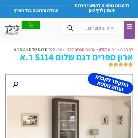
להטבות נוספות לתושבי הדרום
והצפון לחץ כאן
הובלה והרכבה בכל הארץ
דף הבית
»
ריהוט לסלון
»
ארונות ספרים לסלון
»
ארון ספרים דגם שלום S114 ר.א
ארון ספרים דגם שלום S114 ר.א
ה
ת
ש
ר
ל
ק
ב
ל
ת
הנ
ח
ה נו
ס
פ
ק
ת