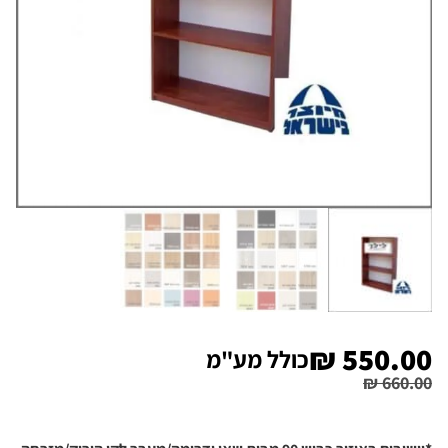
₪
550.00
כולל מע"מ
₪
660.00