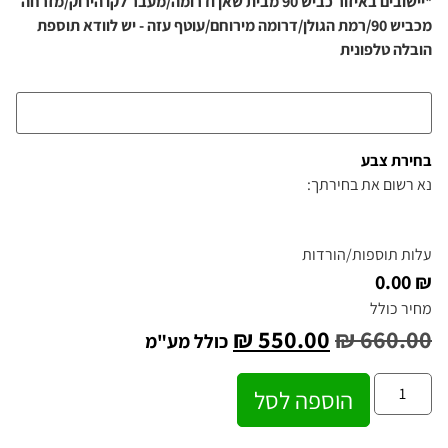
*יישובים באיזור כביש 90 מבית שאן ודרומה/מעבר לקו הירוק/מזרחה
מכביש 90/רמת הגולן/דרומה מירוחם/עוטף עזה - יש לוודא תוספת
הובלה טלפונית
בחירת צבע
נא רשום את בחירתך:
עלות תוספות/הורדות
₪ 0.00
מחיר כולל
₪
550.00
₪
660.00
כולל מע"מ
הוספה לסל