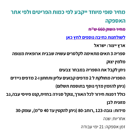
מחיר סופי מיוחד ייקבע לפי כמות הפריטים ולפי אתר
האספקה
מחיר השוק 660 ש"ח
לשולחנות כתיבה נוספים לחץ כאן
ארץ ייצור: ישראל
ספריה 3 תאים מתאימה לקלסרים
עשויה שבבית ארופאית מצופה
מלמין יצוק
ניתן לקבל את הספריה במבחר צבעים
הספריה מחולקת ל 2 מדפים קבועים עליון ותחתון ו-2 מדפים ניידים
(ניתן להזמין מדף נוסף בתוספת תשלום)
כולל דפנות חירור לכל האורך,צוקל סגירה בחזית,קנט פיויסי עבה,גב
מזונית לבן
מידות: גובה-123 ,רוחב-80 (ניתן להקטין עד 40 ס"מ), עומק-30
אחריות: שנה
זמן אספקה: 21 ימי עבודה