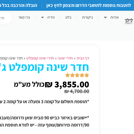
להטבות נוספות לתושבי הדרום והצפון לחץ כאן
הובלה והרכבה בכל 
אודות
ביקורות
בלוג
מדיה
צרו קשר
דף הבית
»
חדרי שינה
»
חדרי שינה קומפלט
»
חדר שינה קומפ
חדר שינה קומפלט ג
₪
3,855.00
כולל מע"מ
₪
4,700.00
*תוספת תשלום על קומה 3 ומעלה או על קומה 2 על עמודים אם אין מעלית
*יישובים באיזור כביש 90 מבית שאן
90/דרומה מירוחם/עוטף עזה - יש לוודא תוספת הובלה טלפונית