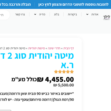
להטבות נוספות לתושבי הדרום והצפון לחץ כאן
הובלה והרכבה בכל 
אודות
ביקורות
בלוג
מדיה
צרו קשר
דף הבית
»
חדרי שינה
»
מיטות יהודיות
»
מיטה יהודית סוג 2 דגם טוסקנה ר.א
מיטה 
ר.א
₪
4,455.00
כולל מע"מ
₪
5,500.00
*יישובים באיזור כביש 90 מבית שאן
90/רמת הגולן/דרומה מירוחם/עוטף עזה - יש לוודא תוספת הובלה טלפונית