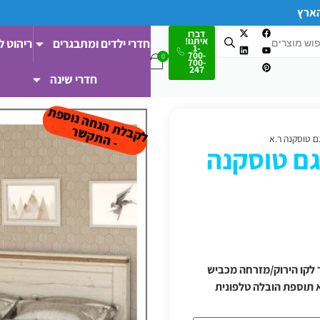
הארץ
דברו
איתנו!
חדרי ילדים ומתבגרים
ריהוט ל
1-
700-
700-
247
חדרי שינה
ל
ק
ב
ת
הנ
ח
ה נו
ס
פ
ת
-
ה
ת
ק
ש
ל
ר
יהודית סוג 2 דגם טוסקנה
 ודרומה/מעבר לקו הירוק/מזרחה מכביש