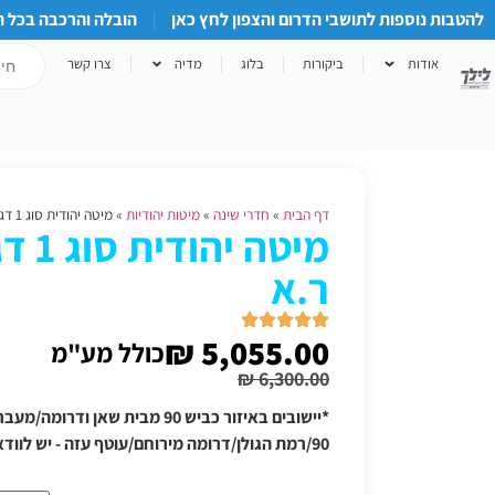
להטבות נוספות לתושבי הדרום והצפון לחץ כאן
הובלה והרכבה בכל 
אודות
ביקורות
בלוג
מדיה
צרו קשר
דף הבית
»
חדרי שינה
»
מיטות יהודיות
»
מיטה יהודית סוג 1 דגם חבצלת ר.א
מיטה 
ר.א
₪
5,055.00
כולל מע"מ
₪
6,300.00
*יישובים באיזור כביש 90 מבית שאן
90/רמת הגולן/דרומה מירוחם/עוטף עזה - יש לוודא תוספת הובלה טלפונית