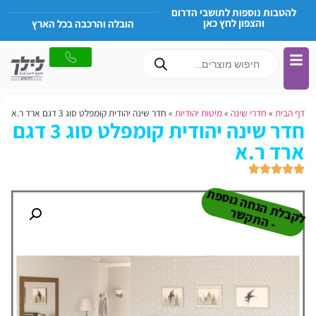
להטבות נוספות לתושבי הדרום
והצפון לחץ כאן
הובלה והרכבה בכל הארץ
דף הבית
»
חדרי שינה
»
מיטות יהודיות
»
חדר שינה יהודית קומפלט סוג 3 דגם ארד ר.א
חדר שינה יהודית קומפלט סוג 3 דגם
ארד ר.א
ל
ק
ב
ת
הנ
ח
ה נו
ס
פ
ת
-
ה
ת
ק
ש
ל
ר