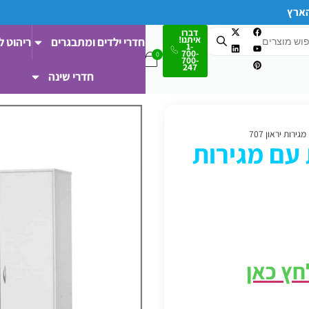
הארץ
דברו
איתנו!
חדרי ילדים ומתבגרים
ריהוט ל
1-
700-
700-
247
חדרי שינה
4 דלתות עם מגירות
לחץ כאן