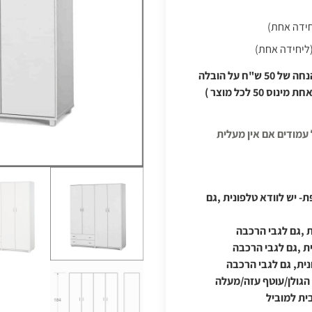
ברכישה של מעל יחידה אחת של ספק זה , תינתן הנחה של 50 ש"ח על הובלה
5 לכל מוצר )
רומה - תוספת- יש לוודא טלפונית ,גם
ת ,גם לגבי הרכבה
ת ,גם לגבי הרכבה
ר לקו הירוק/מזרחה מכביש 90/רמת הגולן/עוטף עזה/מעלה