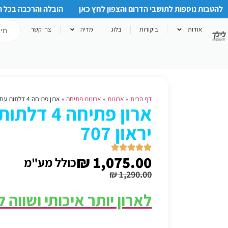
להטבות נוספות לתושבי הדרום והצפון לחץ כאן
הובלה והרכבה בכל 
אודות
ביקורות
בלוג
מדיה
צרו קשר
דף הבית
»
ארונות
»
ארונות פתיחה
»
ארון פתיחה 4 דלתות עם מגירות יראון 707
ארון פתיחה 
יראון 707
₪
1,075.00
כולל מע"מ
₪
1,290.00
לארון יותר איכותי ושווה 