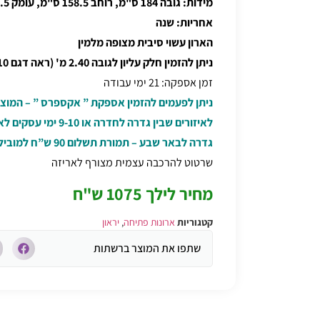
מידות: גובה 184 ס"מ, רוחב 158.5 ס"מ, עומק 52.5 ס"מ
אחריות: שנה
הארון עשוי סיבית מצופה מלמין
ניתן להזמין חלק עליון לגובה 2.40 מ' (ראה דגם 707+710)
זמן אספקה: 21 ימי עבודה
לאיזורים שבין גדרה לחדרה
גדרה לבאר שבע – תמורת תשלום 90 ש”ח למוביל / מרכיב בבית
שרטוט להרכבה עצמית מצורף לאריזה
מחיר לילך 1075 ש"ח
קטגוריות
ארונות פתיחה
,
יראון
שתפו את המוצר ברשתות