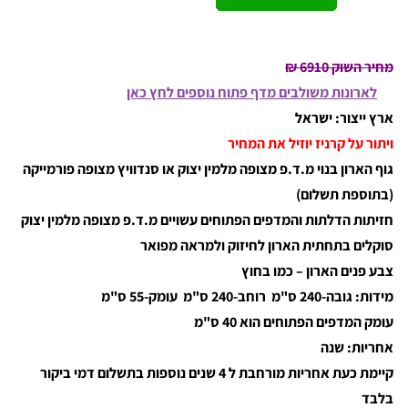
מחיר השוק 6910
₪
לארונות משולבים מדף פתוח נוספים לחץ כאן
ארץ ייצור: ישראל
ויתור על קרניז יוזיל את המחיר
גוף הארון בנוי מ.ד.פ מצופה מלמין יצוק או סנדוויץ מצופה פורמייקה
(בתוספת תשלום)
חזיתות הדלתות והמדפים הפתוחים עשויים מ.ד.פ מצופה מלמין יצוק
סוקלים בתחתית הארון לחיזוק ולמראה מפואר
צבע פנים הארון – כמו בחוץ
מידות: גובה-240 ס"מ רוחב-240 ס"מ עומק-55 ס"מ
עומק המדפים הפתוחים הוא 40 ס"מ
אחריות: שנה
קיימת כעת אחריות מורחבת ל 4 שנים נוספות בתשלום דמי ביקור
בלבד