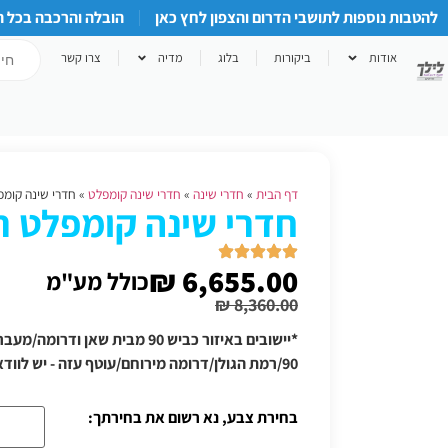
להטבות נוספות לתושבי הדרום והצפון לחץ כאן
הובלה והרכבה בכל 
אודות
ביקורות
בלוג
מדיה
צרו קשר
דף הבית
»
חדרי שינה
»
חדרי שינה קומפלט
»
חדרי שינה קומפלט
חדרי שינה קומפלט ר.א 
₪
6,655.00
כולל מע"מ
₪
8,360.00
*יישובים באיזור כביש 90 מבית שאן
90/רמת הגולן/דרומה מירוחם/עוטף עזה - יש לוודא תוספת הובלה טלפונית
בחירת צבע, נא רשום את בחירתך: