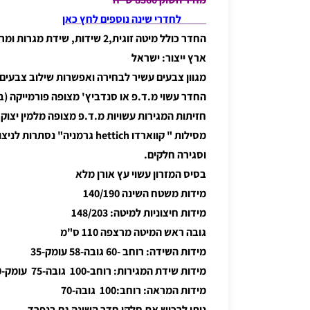
לחדרי שינה נוספים לחץ כאן
החדר כולל מיטה זוגית,2 שידות, שידת מגרות ומראה
ארץ ייצור: ישראל
מגוון צבעים עשיר לבחירה ואפשרות שילוב צבעים
החדר עשוי מ.ד.פ או סנדביץ' מצופה פורמייקה (
חזיתות המגירות עשויות מ.ד.פ מצופה מלמין יצוק
מסילות " קווארדו hettich גרמניה
וסגירה חלקים.
בסיס המזרון עשוי עץ אורן מלא
מידות משטח השינה 140/190
מידות חיצוניות למיטה: 148/203
גובה ראש המיטה מרצפה 110 ס"מ
מידות השידה: רוחב -60 גובה-58 עומק-35
מידות שידת המגירות: רוחב-100 גובה-75 עומק-40
מידות המראה: רוחב:100 גובה-70
ניתן לרכוש את חלקי חדר השינה גם בנפרד