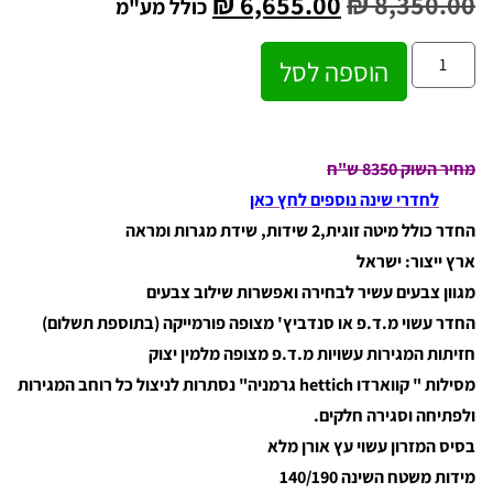
₪
6,655.00
₪
8,350.00
כולל מע"מ
הוספה לסל
מחיר השוק 8350 ש"ח
לחדרי שינה נוספים לחץ כאן
החדר כולל מיטה זוגית,2 שידות, שידת מגרות ומראה
ארץ ייצור: ישראל
מגוון צבעים עשיר לבחירה ואפשרות שילוב צבעים
החדר עשוי מ.ד.פ או סנדביץ' מצופה פורמייקה (בתוספת תשלום)
חזיתות המגירות עשויות מ.ד.פ מצופה מלמין יצוק
מסילות " קווארדו hettich גרמניה" נסתרות לניצול כל רוחב המגירות
ולפתיחה וסגירה חלקים.
בסיס המזרון עשוי עץ אורן מלא
מידות משטח השינה 140/190