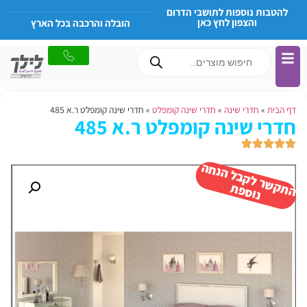
להטבות נוספות לתושבי הדרום
והצפון לחץ כאן
הובלה והרכבה בכל הארץ
דף הבית
»
חדרי שינה
»
חדרי שינה קומפלט
»
חדרי שינה קומפלט ר.א 485
חדרי שינה קומפלט ר.א 485
ה
ש
ר
ל
ק
ב
ל
הנ
ח
ה
נו
ס
פ
ת
ק
ת