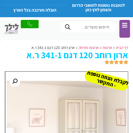
להטבות נוספות לתושבי הדרום
והצפון לחץ כאן
הובלה והרכבה בכל הארץ
דף הבית
»
ארונות
»
ארונות פתיחה
»
ארון רוחב 120 דגם 341-1 ר.א
ארון רוחב 120 דגם 341-1 ר.א
ל
ק
ב
ת
הנ
ח
ה נו
ס
פ
ת
-
ה
ת
ק
ש
ל
ר