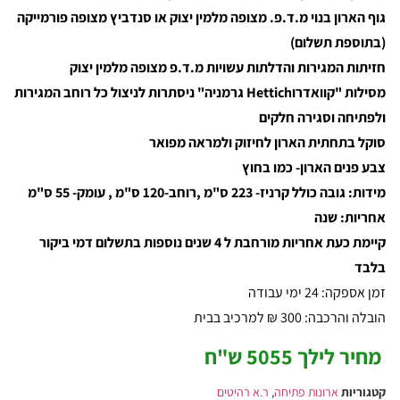
גוף הארון בנוי מ.ד.פ. מצופה מלמין יצוק או סנדביץ מצופה פורמייקה
(בתוספת תשלום)
חזיתות המגירות והדלתות עשויות מ.ד.פ מצופה מלמין יצוק
מסילות "קוואדרוHettich גרמניה" ניסתרות לניצול כל רוחב המגירות
ולפתיחה וסגירה חלקים
סוקל בתחתית הארון לחיזוק ולמראה מפואר
צבע פנים הארון- כמו בחוץ
מידות: גובה כולל קרניז- 223 ס"מ ,רוחב-120 ס"מ , עומק- 55 ס"מ
אחריות: שנה
קיימת כעת אחריות מורחבת ל 4 שנים נוספות בתשלום דמי ביקור
בלבד
זמן אספקה: 24 ימי עבודה
הובלה והרכבה: 300 ₪ למרכיב בבית
מחיר לילך 5055 ש"ח
קטגוריות
ארונות פתיחה
,
ר.א רהיטים