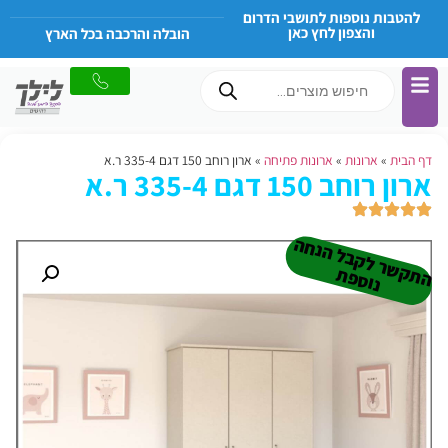
להטבות נוספות לתושבי הדרום
והצפון לחץ כאן
הובלה והרכבה בכל הארץ
דף הבית
»
ארונות
»
ארונות פתיחה
»
ארון רוחב 150 דגם 335-4 ר.א
ארון רוחב 150 דגם 335-4 ר.א
ה
ש
ר
ל
ק
ב
ל
הנ
ח
ה
נו
ס
פ
ת
ק
ת