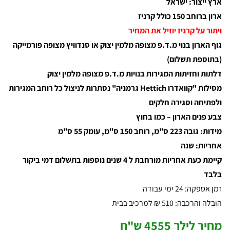
ארץ ייצור: ישראל
ארון ברוחב 150 כולל קרניז
ויתור על קרניז יוזיל את המחיר
גוף הארון בנוי מ.ד.פ מצופה מלמין יצוק או סנדוויץ מצופה פורמייקה
(בתוספת תשלום)
דלתות וחזיתות המגירות בנויות מ.ד.פ מצופה מלמין יצוק
מסילות "קוואדרו Hettich גרמניה" נסתרות לניצול כל רוחב המגירות
ולפתיחה וסגירה חלקים
צבע פנים הארון – כמו בחוץ
מידות: גובה 223 ס"מ, רוחב 150 ס"מ, עומק 55 ס"מ
אחריות: שנה
קיימת כעת אחריות מורחבת ל 4 שנים נוספות בתשלום דמי ביקור
בלבד
זמן אספקה: 24 ימי עבודה
הובלה והרכבה: 510 ₪ למרכיב בבית
מחיר לילך 4555 ש"ח