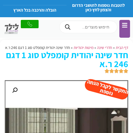
להטבות נוספות לתושבי הדרום
והצפון לחץ כאן
הובלה והרכבה בכל הארץ
דף הבית
»
חדרי שינה
»
מיטות יהודיות
»
חדר שינה יהודית קומפלט סוג 1 דגם 246 ר.א
חדר שינה יהודית קומפלט סוג 1 דגם
246 ר.א
ה
ש
ר
ל
ק
ב
ל
הנ
ח
ה
נו
ס
פ
ת
ק
ת