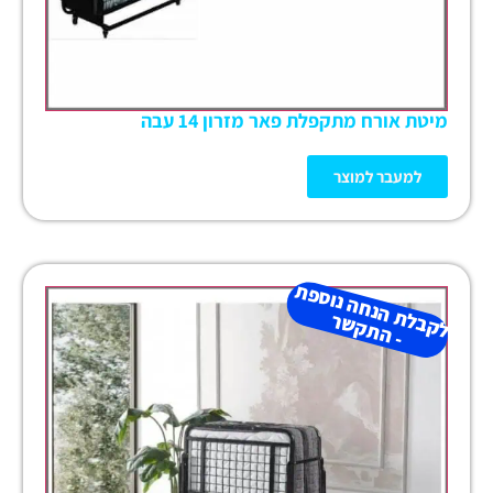
מיטת אורח מתקפלת פאר מזרון 14 עבה
למעבר למוצר
ל
ק
ב
ת
הנ
ח
ה נו
ס
פ
ת
-
ה
ת
ק
ש
ל
ר